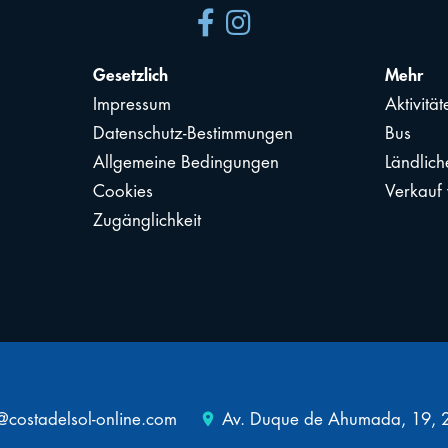
Gesetzlich
Mehr
Impressum
Aktivität
Datenschutz-Bestimmungen
Bus
Allgemeine Bedingungen
Ländlich
Cookies
Verkauf
Zugänglichkeit
place
@costadelsol-online.com
Av. Duque de Ahumada, 19, 2