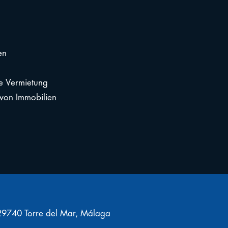
en
e Vermietung
 von Immobilien
9740 Torre del Mar, Málaga