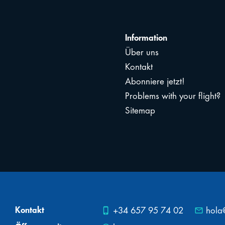
Information
Über uns
Kontakt
Abonniere jetzt!
Problems with your flight?
Sitemap
Kontakt
phone_iphone
mail_outline
+34 657 95 74 02
hola