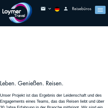
mail
keyboard_arrow_down
person
Reisebüros
Togg
navi
Leben. Genießen. Reisen.
Unser Projekt ist das Ergebnis der Leidenschaft und des
Engagements eines Teams, das das Reisen liebt und über
30 Jahre Erfahrung in der Branche mitbringt. Wir sind ein