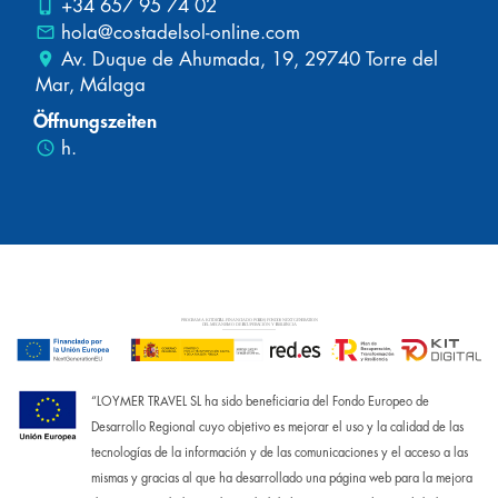
phone_iphone
+34 657 95 74 02
mail_outline
hola@costadelsol-online.com
place
Av. Duque de Ahumada, 19, 29740 Torre del
Mar, Málaga
Öffnungszeiten
schedule
h.
“LOYMER TRAVEL SL ha sido beneficiaria del Fondo Europeo de
Desarrollo Regional cuyo objetivo es mejorar el uso y la calidad de las
tecnologías de la información y de las comunicaciones y el acceso a las
mismas y gracias al que ha desarrollado una página web para la mejora