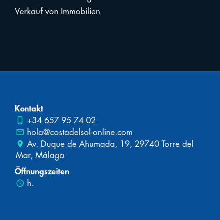
Verkauf von Immobilien
Kontakt
phone_iphone
+34 657 95 74 02
mail_outline
hola@costadelsol-online.com
place
Av. Duque de Ahumada, 19, 29740 Torre del
Mar, Málaga
Öffnungszeiten
schedule
h.