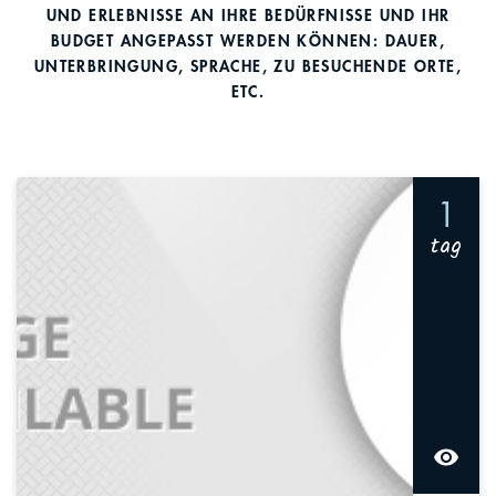
UND ERLEBNISSE AN IHRE BEDÜRFNISSE UND IHR
BUDGET ANGEPASST WERDEN KÖNNEN: DAUER,
UNTERBRINGUNG, SPRACHE, ZU BESUCHENDE ORTE,
ETC.
1
tag
visibility