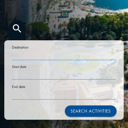
search
Destination
Start date
End date
SEARCH ACTIVITIES