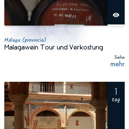
visibility
Málaga (provincia)
Malagawein Tour und Verkostung
Siehe
mehr
1
tag