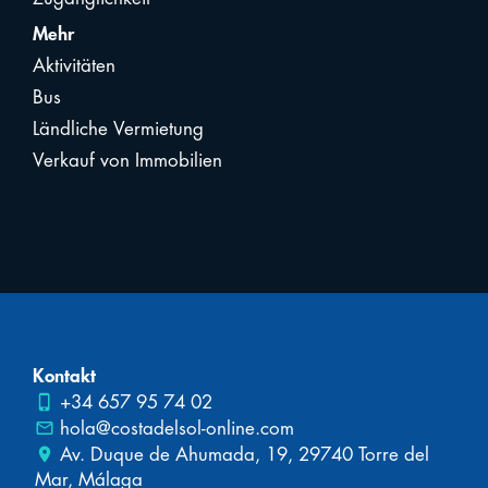
Mehr
Aktivitäten
Bus
Ländliche Vermietung
Verkauf von Immobilien
Kontakt
phone_iphone
+34 657 95 74 02
mail_outline
hola@costadelsol-online.com
place
Av. Duque de Ahumada, 19, 29740 Torre del
Mar, Málaga