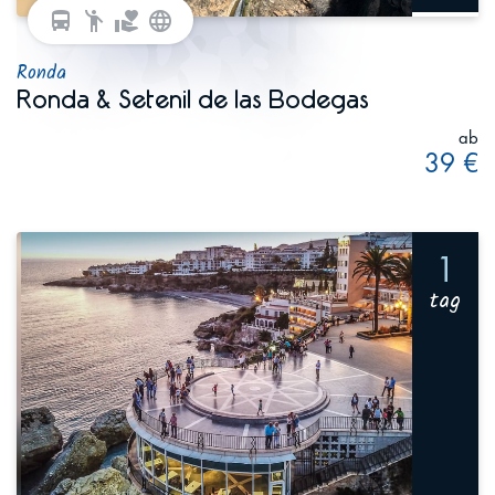
directions_bus
emoji_people
volunteer_activism
language
Ronda
Ronda & Setenil de las Bodegas
ab
39 €
1
tag