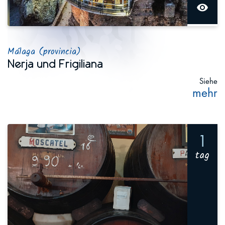
visibility
Málaga (provincia)
Nerja und Frigiliana
Siehe
mehr
1
tag