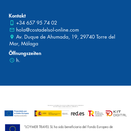
Kontakt
phone_iphone
+34 657 95 74 02
mail_outline
hola@costadelsol-online.com
place
Av. Duque de Ahumada, 19, 29740 Torre del
Mar, Málaga
Öffnungszeiten
schedule
h.
“LOYMER TRAVEL SL ha sido beneficiaria del Fondo Europeo de