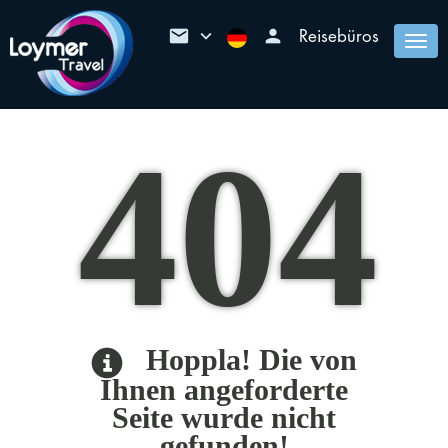
mail
keyboard_arrow_down
person
Reisebüros
Togg
navi
404
Hoppla! Die von
Ihnen angeforderte
Seite wurde nicht
gefunden!