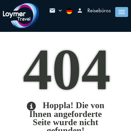
mail
keyboard_arrow_down
person
Reisebüros
Togg
navi
404
Hoppla! Die von
Ihnen angeforderte
Seite wurde nicht
gefunden!