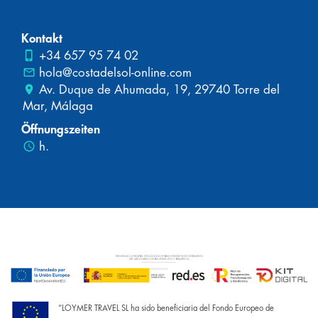
Kontakt
phone_iphone
+34 657 95 74 02
mail_outline
hola@costadelsol-online.com
place
Av. Duque de Ahumada, 19, 29740 Torre del
Mar, Málaga
Öffnungszeiten
schedule
h.
“LOYMER TRAVEL SL ha sido beneficiaria del Fondo Europeo de