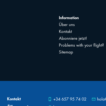
Information
Über uns
Kontakt
Abonniere jetzt!
Problems with your flight?
Sitemap
Kontakt
phone_iphone
mail_outline
+34 657 95 74 02
hola