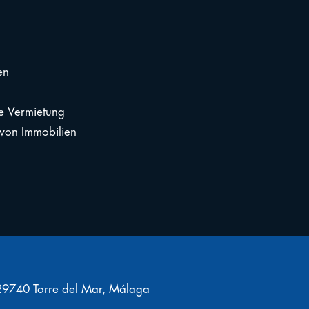
en
e Vermietung
 von Immobilien
9740 Torre del Mar, Málaga