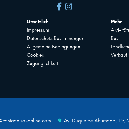
Gesetzlich
Mehr
Impressum
Aktivität
Datenschutz-Bestimmungen
Bus
Allgemeine Bedingungen
Ländlich
Cookies
Verkauf
Zugänglichkeit
place
@costadelsol-online.com
Av. Duque de Ahumada, 19, 2